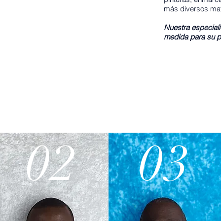
más diversos mat
Nuestra especiali
medida para su p
02
03