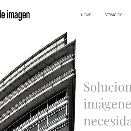
 de imagen
HOME
SERVICIOS
Solucio
imágene
necesid