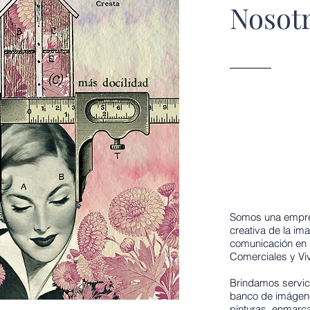
Nosot
Somos una empres
creativa de la im
comunicación en 
Comerciales y Viv
Brindamos servici
banco de imágenes
pinturas, enmarca