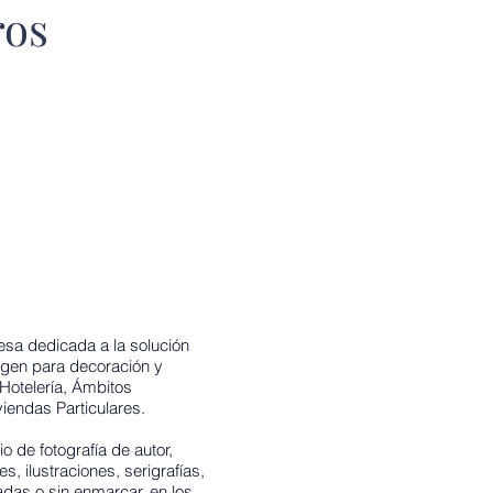
ros
a dedicada a la solución
agen para decoración y
Hotelería, Ámbitos
iendas Particulares.
o de fotografía de autor,
, ilustraciones, serigrafías,
das o sin enmarcar, en los